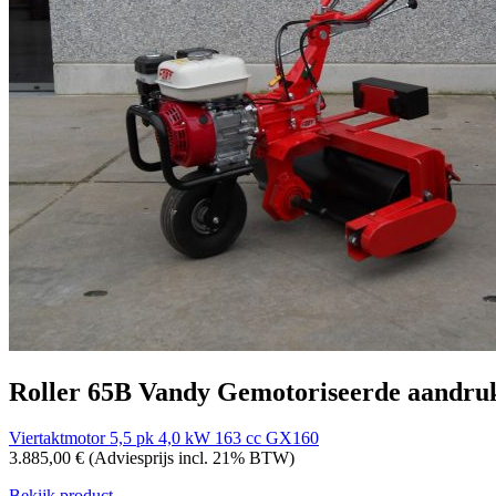
Roller 65B
Vandy
Gemotoriseerde aandru
Viertaktmotor
5,5 pk 4,0 kW 163 cc
GX160
3.885,00 €
(Adviesprijs incl. 21% BTW)
Bekijk product