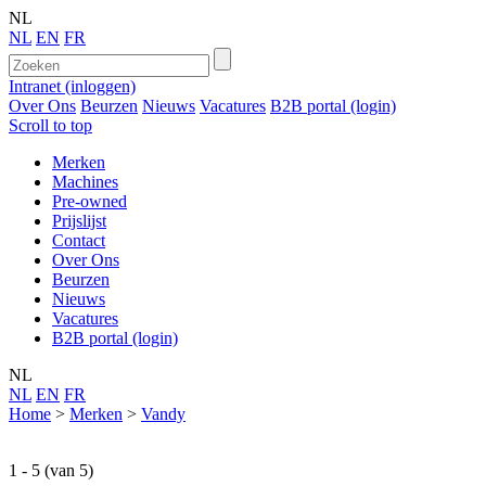
NL
NL
EN
FR
Intranet (inloggen)
Over Ons
Beurzen
Nieuws
Vacatures
B2B portal (login)
Scroll to top
Merken
Machines
Pre-owned
Prijslijst
Contact
Over Ons
Beurzen
Nieuws
Vacatures
B2B portal (login)
NL
NL
EN
FR
Home
>
Merken
>
Vandy
1 - 5 (van 5)