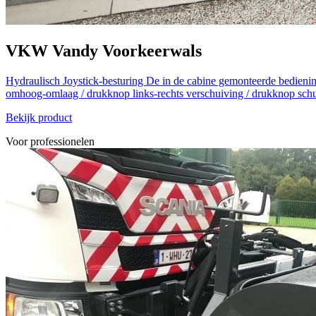
VKW
Vandy
Voorkeerwals
Hydraulisch
Joystick-besturing De in de cabine gemonteerde bediening
omhoog-omlaag / drukknop links-rechts verschuiving / drukknop schu
Bekijk product
Voor professionelen