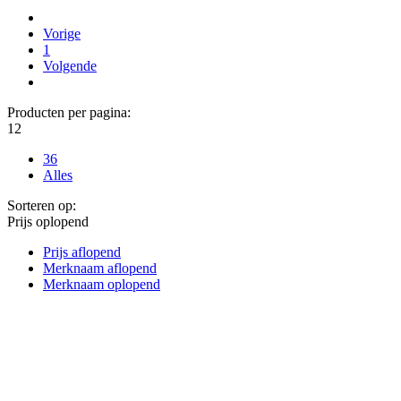
Vorige
1
Volgende
Producten per pagina:
12
36
Alles
Sorteren op:
Prijs oplopend
Prijs aflopend
Merknaam aflopend
Merknaam oplopend