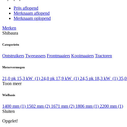
Prijs aflopend
Merknaam aflopend
Merknaam oplopend
Merken
Shibaura
Categorieën
Ontstruikers
Tweeassers
Frontmaaiers
Kooimaaiers
Tractoren
Motorvermogen
21,0 pk 15,3 kW
(1)
24,0 pk 17,9 kW
(1)
24,5 pk 18,3 kW
(1)
35,
Toon meer
Wielbasis
1400 mm
(1)
1502 mm
(2)
1671 mm
(2)
1806 mm
(1)
2200 mm
(1)
Sluiten
Opgelet!