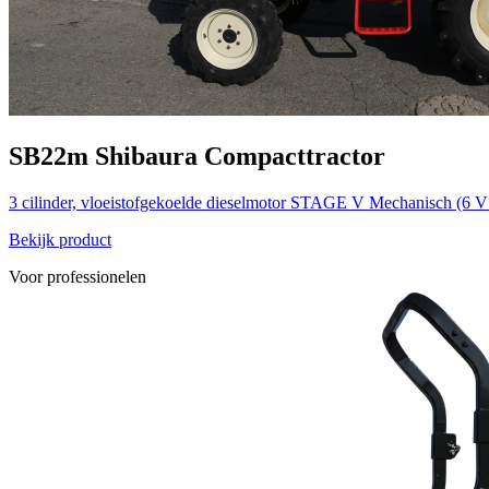
SB22m
Shibaura
Compacttractor
3 cilinder, vloeistofgekoelde dieselmotor STAGE V
Mechanisch (6 V
Bekijk product
Voor professionelen