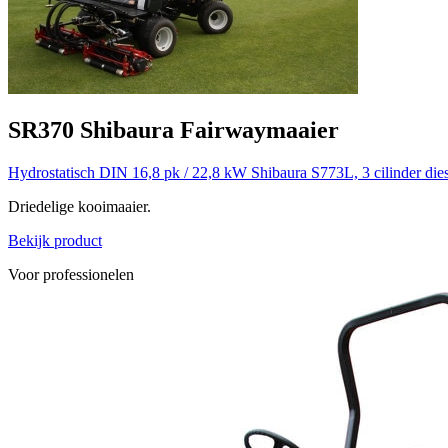
SR370
Shibaura
Fairwaymaaier
Hydrostatisch
DIN 16,8 pk / 22,8 kW
Shibaura S773L, 3 cilinder die
Driedelige kooimaaier.
Bekijk product
Voor professionelen