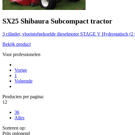
SX25
Shibaura
Subcompact tractor
3 cilinder, vloeistofgekoelde dieselmotor STAGE V
Hydrostatisch (2
Bekijk product
Voor professionelen
Vorige
1
Volgende
Producten per pagina:
12
36
Alles
Sorteren op:
Prijs oplopend