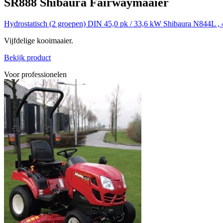
SR888
Shibaura
Fairwaymaaier
Hydrostatisch (2 groepen)
DIN 45,0 pk / 33,6 kW
Shibaura N844L , 4
Vijfdelige kooimaaier.
Bekijk product
Voor professionelen