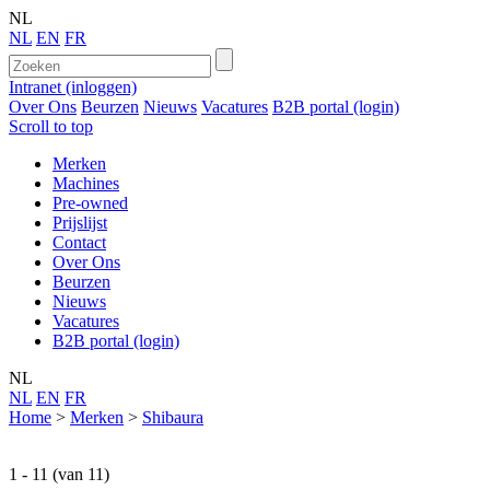
NL
NL
EN
FR
Intranet (inloggen)
Over Ons
Beurzen
Nieuws
Vacatures
B2B portal (login)
Scroll to top
Merken
Machines
Pre-owned
Prijslijst
Contact
Over Ons
Beurzen
Nieuws
Vacatures
B2B portal (login)
NL
NL
EN
FR
Home
>
Merken
>
Shibaura
1 - 11 (van 11)