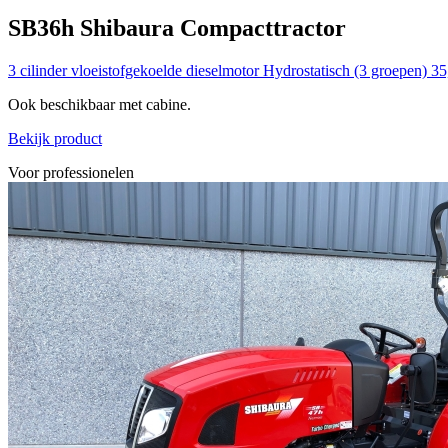
SB36h
Shibaura
Compacttractor
3 cilinder vloeistofgekoelde dieselmotor
Hydrostatisch (3 groepen)
35
Ook beschikbaar met cabine.
Bekijk product
Voor professionelen