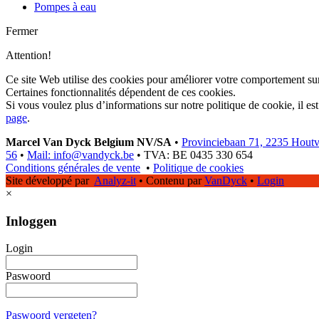
Pompes à eau
Fermer
Attention!
Ce site Web utilise des cookies pour améliorer votre comportement sur
Certaines fonctionnalités dépendent de ces cookies.
Si vous voulez plus d’informations sur notre politique de cookie, il es
page
.
Marcel Van Dyck Belgium NV/SA
•
Provinciebaan 71, 2235 Hout
56
•
Mail: info@vandyck.be
•
TVA: BE 0435 330 654
Conditions générales de vente
•
Politique de cookies
Site développé par
Analyz-it
•
Contenu par
VanDyck
•
Login
×
Inloggen
Login
Paswoord
Paswoord vergeten?