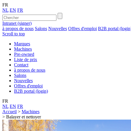
FR
NL
EN
FR
Intranet (signer)
à propos de nous
Salons
Nouvelles
Offres d'emploi
B2B portal (login
Scroll to top
Marques
Machines
Pre-owned
Liste de prix
Contact
à propos de nous
Salons
Nouvelles
Offres d'emploi
B2B portal (login)
FR
NL
EN
FR
Accueil
>
Machines
>
Balayer et nettoyer