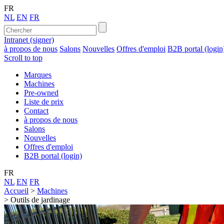
FR
NL
EN
FR
Intranet (signer)
à propos de nous
Salons
Nouvelles
Offres d'emploi
B2B portal (login
Scroll to top
Marques
Machines
Pre-owned
Liste de prix
Contact
à propos de nous
Salons
Nouvelles
Offres d'emploi
B2B portal (login)
FR
NL
EN
FR
Accueil
>
Machines
>
Outils de jardinage