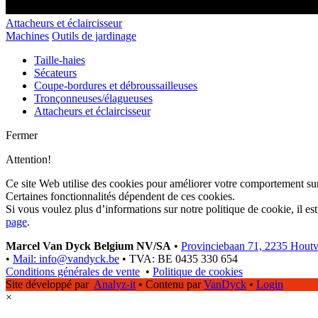
Attacheurs et éclaircisseur
Machines
Outils de jardinage
Taille-haies
Sécateurs
Coupe-bordures et débroussailleuses
Tronçonneuses/élagueuses
Attacheurs et éclaircisseur
Fermer
Attention!
Ce site Web utilise des cookies pour améliorer votre comportement sur
Certaines fonctionnalités dépendent de ces cookies.
Si vous voulez plus d’informations sur notre politique de cookie, il es
page
.
Marcel Van Dyck Belgium NV/SA
•
Provinciebaan 71, 2235 Hout
•
Mail: info@vandyck.be
•
TVA: BE 0435 330 654
Conditions générales de vente
•
Politique de cookies
Site développé par
Analyz-it
•
Contenu par
VanDyck
•
Login
×