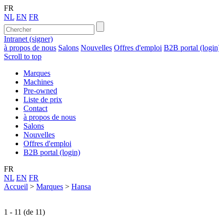
FR
NL
EN
FR
Intranet (signer)
à propos de nous
Salons
Nouvelles
Offres d'emploi
B2B portal (login
Scroll to top
Marques
Machines
Pre-owned
Liste de prix
Contact
à propos de nous
Salons
Nouvelles
Offres d'emploi
B2B portal (login)
FR
NL
EN
FR
Accueil
>
Marques
>
Hansa
1 - 11 (de 11)