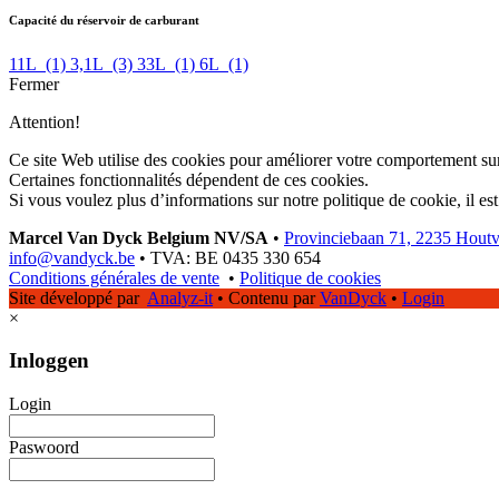
Capacité du réservoir de carburant
11L
(1)
3,1L
(3)
33L
(1)
6L
(1)
Fermer
Attention!
Ce site Web utilise des cookies pour améliorer votre comportement sur
Certaines fonctionnalités dépendent de ces cookies.
Si vous voulez plus d’informations sur notre politique de cookie, il es
Marcel Van Dyck Belgium NV/SA
•
Provinciebaan 71, 2235 Hout
info@vandyck.be
•
TVA: BE 0435 330 654
Conditions générales de vente
•
Politique de cookies
Site développé par
Analyz-it
•
Contenu par
VanDyck
•
Login
×
Inloggen
Login
Paswoord