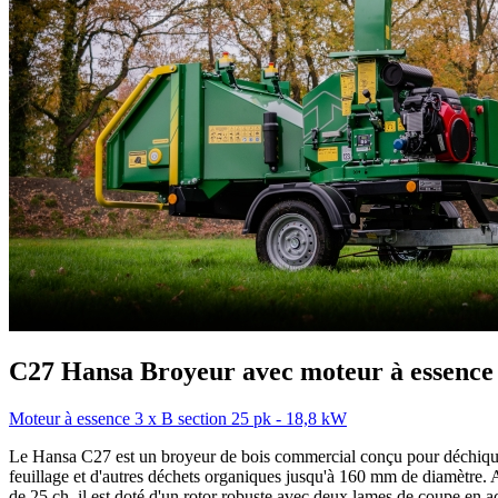
C27
Hansa
Broyeur avec moteur à essence 
Moteur à essence
3 x B section
25 pk - 18,8 kW
Le Hansa C27 est un broyeur de bois commercial conçu pour déchique
feuillage et d'autres déchets organiques jusqu'à 160 mm de diamètre.
de 25 ch, il est doté d'un rotor robuste avec deux lames de coupe en a