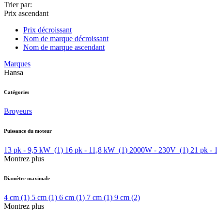
Trier par:
Prix ascendant
Prix décroissant
Nom de marque décroissant
Nom de marque ascendant
Marques
Hansa
Catégories
Broyeurs
Puissance du moteur
13 pk - 9,5 kW
(1)
16 pk - 11,8 kW
(1)
2000W - 230V
(1)
21 pk -
Montrez plus
Diamètre maximale
4 cm
(1)
5 cm
(1)
6 cm
(1)
7 cm
(1)
9 cm
(2)
Montrez plus