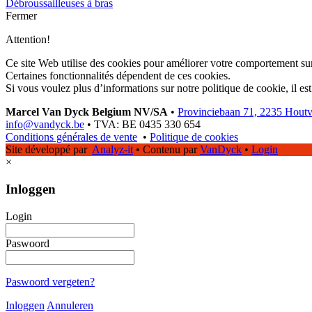
Débroussailleuses à bras
Fermer
Attention!
Ce site Web utilise des cookies pour améliorer votre comportement sur
Certaines fonctionnalités dépendent de ces cookies.
Si vous voulez plus d’informations sur notre politique de cookie, il es
Marcel Van Dyck Belgium NV/SA
•
Provinciebaan 71, 2235 Hout
info@vandyck.be
•
TVA: BE 0435 330 654
Conditions générales de vente
•
Politique de cookies
Site développé par
Analyz-it
•
Contenu par
VanDyck
•
Login
×
Inloggen
Login
Paswoord
Paswoord vergeten?
Inloggen
Annuleren