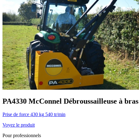
PA4330
McConnel
Débroussailleuse à bras
Prise de force
430 kg
540 tr/min
Voyez le produit
Pour professionnels