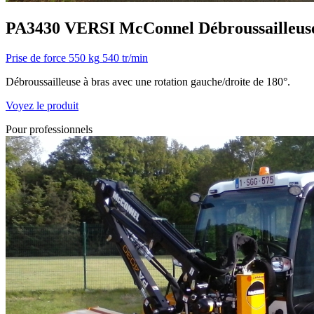
PA3430 VERSI
McConnel
Débroussailleus
Prise de force
550 kg
540 tr/min
Débroussailleuse à bras avec une rotation gauche/droite de 180°.
Voyez le produit
Pour professionnels