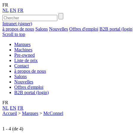
FR
NL
EN
FR
Intranet (signer)
à propos de nous
Salons
Nouvelles
Offres d'emploi
B2B portal (login
Scroll to top
Marques
Machines
Pre-owned
Liste de prix
Contact
à propos de nous
Salons
Nouvelles
Offres d'emploi
B2B portal (login)
FR
NL
EN
FR
Accueil
>
Marques
>
McConnel
1 - 4 (de 4)