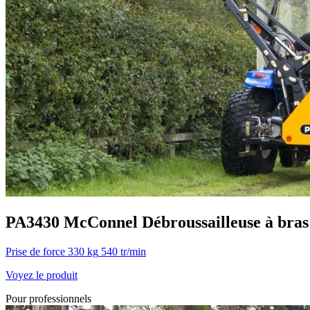
PA3430
McConnel
Débroussailleuse à bras
Prise de force
330 kg
540 tr/min
Voyez le produit
Pour professionnels