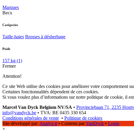
Marques
Becx
Catégories
Taille-haies
Brosses à désherbage
Poids
157 kg
(1)
Fermer
Attention!
Ce site Web utilise des cookies pour améliorer votre comportement sur
Certaines fonctionnalités dépendent de ces cookies.
Si vous voulez plus d’informations sur notre politique de cookie, il es
Marcel Van Dyck Belgium NV/SA
•
Provinciebaan 71, 2235 Hout
info@vandyck.be
•
TVA: BE 0435 330 654
Conditions générales de vente
•
Politique de cookies
Site développé par
Analyz-it
•
Contenu par
VanDyck
•
Login
×