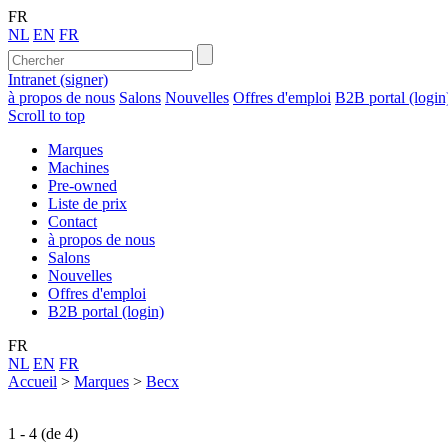
FR
NL
EN
FR
Intranet (signer)
à propos de nous
Salons
Nouvelles
Offres d'emploi
B2B portal (login
Scroll to top
Marques
Machines
Pre-owned
Liste de prix
Contact
à propos de nous
Salons
Nouvelles
Offres d'emploi
B2B portal (login)
FR
NL
EN
FR
Accueil
>
Marques
>
Becx
1 - 4 (de 4)