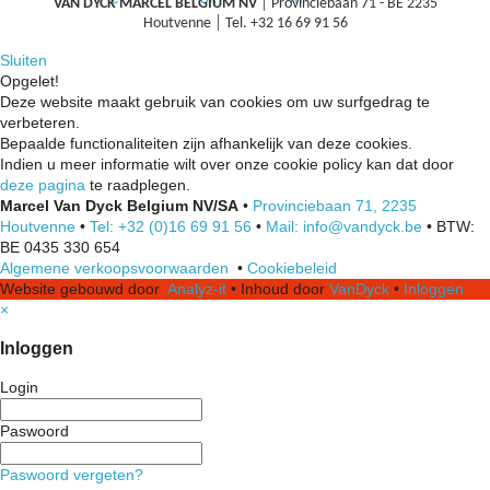
VAN DYCK MARCEL BELGIUM NV
│ Provinciebaan 71 - BE 2235
Houtvenne │ Tel. +32 16 69 91 56
Sluiten
Opgelet!
Deze website maakt gebruik van cookies om uw surfgedrag te
verbeteren.
Bepaalde functionaliteiten zijn afhankelijk van deze cookies.
Indien u meer informatie wilt over onze cookie policy kan dat door
deze pagina
te raadplegen.
Marcel Van Dyck Belgium NV/SA
•
Provinciebaan 71, 2235
Houtvenne
•
Tel: +32 (0)16 69 91 56
•
Mail: info@vandyck.be
•
BTW:
BE 0435 330 654
Algemene verkoopsvoorwaarden
•
Cookiebeleid
Website gebouwd door
Analyz-it
•
Inhoud door
VanDyck
•
Inloggen
×
Inloggen
Login
Paswoord
Paswoord vergeten?