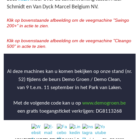
Schmidt en Van Dyck Marcel Belgium NV.
Klik op bovenstaande afbeelding om de veegmachine "Swingo
200+" in actie te zien.
Klik op bovenstaande afbeelding om de veegmachine "Cleango
500" in actie te zien.
Al deze machines kan u komen bekijken op onze stand (nr.
52) tijdens de beurs Demo Groen / Demo Clean,
van 9 t.e.m. 11 september in het Park van Laken.
Met de volgende code kan u op
www.demogroen.be
een gratis toegangsticket verkrijgen: DG8113268