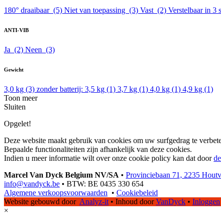
180° draaibaar
(5)
Niet van toepassing
(3)
Vast
(2)
Verstelbaar in 3
ANTI-VIB
Ja
(2)
Neen
(3)
Gewicht
3,0 kg
(3)
zonder batterij: 3,5 kg
(1)
3,7 kg
(1)
4,0 kg
(1)
4,9 kg
(1)
Toon meer
Sluiten
Opgelet!
Deze website maakt gebruik van cookies om uw surfgedrag te verbete
Bepaalde functionaliteiten zijn afhankelijk van deze cookies.
Indien u meer informatie wilt over onze cookie policy kan dat door
de
Marcel Van Dyck Belgium NV/SA
•
Provinciebaan 71, 2235 Hout
info@vandyck.be
•
BTW: BE 0435 330 654
Algemene verkoopsvoorwaarden
•
Cookiebeleid
Website gebouwd door
Analyz-it
•
Inhoud door
VanDyck
•
Inloggen
×