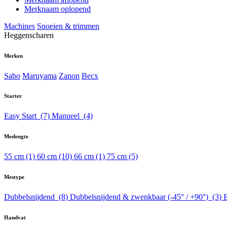
Merknaam oplopend
Machines
Snoeien & trimmen
Heggenscharen
Merken
Sabo
Maruyama
Zanon
Becx
Starter
Easy Start
(7)
Manueel
(4)
Meslengte
55 cm
(1)
60 cm
(10)
66 cm
(1)
75 cm
(5)
Mestype
Dubbelsnijdend
(8)
Dubbelsnijdend & zwenkbaar (-45° / +90°)
(3)
Handvat