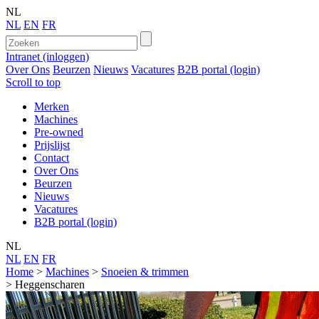
NL
NL
EN
FR
Intranet (inloggen)
Over Ons
Beurzen
Nieuws
Vacatures
B2B portal (login)
Scroll to top
Merken
Machines
Pre-owned
Prijslijst
Contact
Over Ons
Beurzen
Nieuws
Vacatures
B2B portal (login)
NL
NL
EN
FR
Home
>
Machines
>
Snoeien & trimmen
>
Heggenscharen