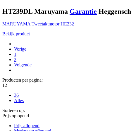
HT239DL
Maruyama
Garantie
Heggensch
MARUYAMA
Tweetaktmotor
HE232
Bekijk product
Vorige
1
2
Volgende
Producten per pagina:
12
36
Alles
Sorteren op:
Prijs oplopend
Prijs aflopend
Merknaam aflopend