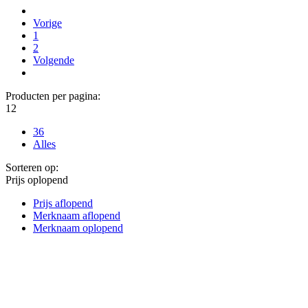
Vorige
1
2
Volgende
Producten per pagina:
12
36
Alles
Sorteren op:
Prijs oplopend
Prijs aflopend
Merknaam aflopend
Merknaam oplopend