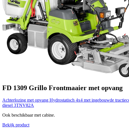
FD 1309
Grillo
Frontmaaier met opvang
Achterlozing met opvang
Hydrostatisch 4x4 met ingebouwde tractiec
diesel 3TNV82A
Ook beschikbaar met cabine.
Bekijk product