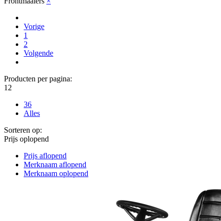
Frontmaaiers
×
Vorige
1
2
Volgende
Producten per pagina:
12
36
Alles
Sorteren op:
Prijs oplopend
Prijs aflopend
Merknaam aflopend
Merknaam oplopend