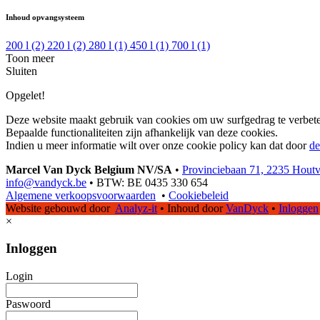
Inhoud opvangsysteem
200 l
(2)
220 l
(2)
280 l
(1)
450 l
(1)
700 l
(1)
Toon meer
Sluiten
Opgelet!
Deze website maakt gebruik van cookies om uw surfgedrag te verbete
Bepaalde functionaliteiten zijn afhankelijk van deze cookies.
Indien u meer informatie wilt over onze cookie policy kan dat door
de
Marcel Van Dyck Belgium NV/SA
•
Provinciebaan 71, 2235 Hout
info@vandyck.be
•
BTW: BE 0435 330 654
Algemene verkoopsvoorwaarden
•
Cookiebeleid
Website gebouwd door
Analyz-it
•
Inhoud door
VanDyck
•
Inloggen
×
Inloggen
Login
Paswoord