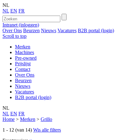
NL
NL
EN
FR
Intranet (inloggen)
Over Ons
Beurzen
Nieuws
Vacatures
B2B portal (login)
Scroll to top
Merken
Machines
Pre-owned
Prijslijst
Contact
Over Ons
Beurzen
Nieuws
Vacatures
B2B portal (login)
NL
NL
EN
FR
Home
>
Merken
>
Grillo
1 - 12 (van 14)
Wis alle filters