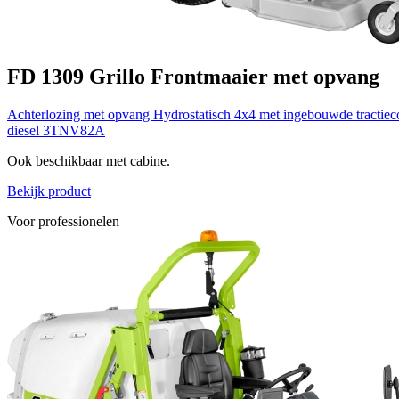
FD 1309
Grillo
Frontmaaier met opvang
Achterlozing met opvang
Hydrostatisch 4x4 met ingebouwde tractiec
diesel 3TNV82A
Ook beschikbaar met cabine.
Bekijk product
Voor professionelen