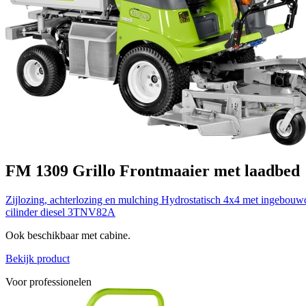
FM 1309
Grillo
Frontmaaier met laadbed
Zijlozing, achterlozing en mulching
Hydrostatisch 4x4 met ingebouwd
cilinder diesel 3TNV82A
Ook beschikbaar met cabine.
Bekijk product
Voor professionelen