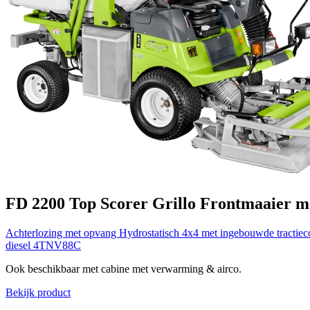
FD 2200 Top Scorer
Grillo
Frontmaaier m
Achterlozing met opvang
Hydrostatisch 4x4 met ingebouwde tractiec
diesel 4TNV88C
Ook beschikbaar met cabine met verwarming & airco.
Bekijk product