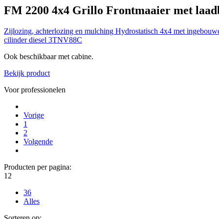
FM 2200 4x4
Grillo
Frontmaaier met laad
Zijlozing, achterlozing en mulching
Hydrostatisch 4x4 met ingebouwd
cilinder diesel 3TNV88C
Ook beschikbaar met cabine.
Bekijk product
Voor professionelen
Vorige
1
2
Volgende
Producten per pagina:
12
36
Alles
Sorteren op: