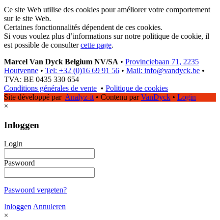
Ce site Web utilise des cookies pour améliorer votre comportement
sur le site Web.
Certaines fonctionnalités dépendent de ces cookies.
Si vous voulez plus d’informations sur notre politique de cookie, il
est possible de consulter
cette page
.
Marcel Van Dyck Belgium NV/SA
•
Provinciebaan 71, 2235
Houtvenne
•
Tel: +32 (0)16 69 91 56
•
Mail: info@vandyck.be
•
TVA: BE 0435 330 654
Conditions générales de vente
•
Politique de cookies
Site développé par
Analyz-it
•
Contenu par
VanDyck
•
Login
×
Inloggen
Login
Paswoord
Paswoord vergeten?
Inloggen
Annuleren
×