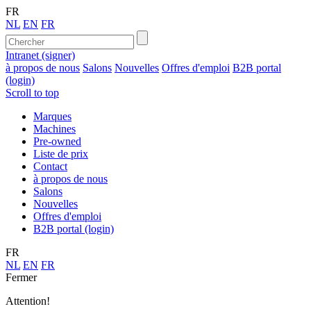
FR
NL
EN
FR
Intranet (signer)
à propos de nous
Salons
Nouvelles
Offres d'emploi
B2B portal
(login)
Scroll to top
Marques
Machines
Pre-owned
Liste de prix
Contact
à propos de nous
Salons
Nouvelles
Offres d'emploi
B2B portal (login)
FR
NL
EN
FR
Fermer
Attention!