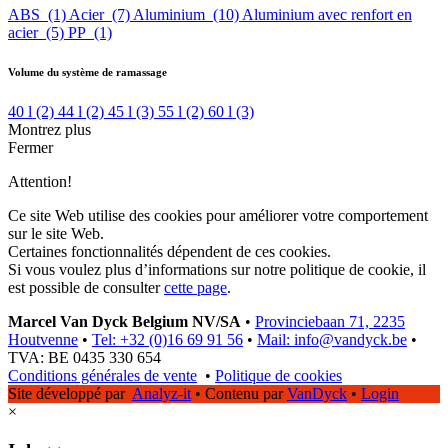
ABS
(1)
Acier
(7)
Aluminium
(10)
Aluminium avec renfort en
acier
(5)
PP
(1)
Volume du système de ramassage
40 l
(2)
44 l
(2)
45 l
(3)
55 l
(2)
60 l
(3)
Montrez plus
Fermer
Attention!
Ce site Web utilise des cookies pour améliorer votre comportement
sur le site Web.
Certaines fonctionnalités dépendent de ces cookies.
Si vous voulez plus d’informations sur notre politique de cookie, il
est possible de consulter
cette page
.
Marcel Van Dyck Belgium NV/SA
•
Provinciebaan 71, 2235
Houtvenne
•
Tel: +32 (0)16 69 91 56
•
Mail: info@vandyck.be
•
TVA: BE 0435 330 654
Conditions générales de vente
•
Politique de cookies
Site développé par
Analyz-it
•
Contenu par
VanDyck
•
Login
×