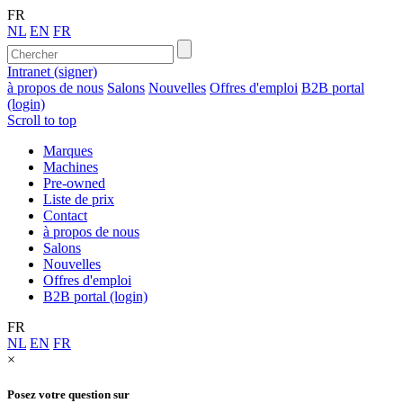
FR
NL
EN
FR
Intranet (signer)
à propos de nous
Salons
Nouvelles
Offres d'emploi
B2B portal
(login)
Scroll to top
Marques
Machines
Pre-owned
Liste de prix
Contact
à propos de nous
Salons
Nouvelles
Offres d'emploi
B2B portal (login)
FR
NL
EN
FR
×
Posez votre question sur