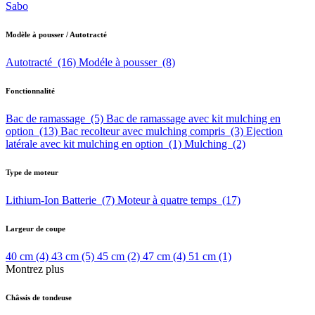
Sabo
Modèle à pousser / Autotracté
Autotracté
(16)
Modéle à pousser
(8)
Fonctionnalité
Bac de ramassage
(5)
Bac de ramassage avec kit mulching en
option
(13)
Bac recolteur avec mulching compris
(3)
Ejection
latérale avec kit mulching en option
(1)
Mulching
(2)
Type de moteur
Lithium-Ion Batterie
(7)
Moteur à quatre temps
(17)
Largeur de coupe
40 cm
(4)
43 cm
(5)
45 cm
(2)
47 cm
(4)
51 cm
(1)
Montrez plus
Châssis de tondeuse