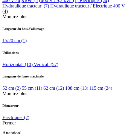
400 V / 4,8 kW
(1)
400 V / 9,2 kW
(1)
Electrique
(24)
Hydraulique tracteur
(7)
Hydraulique tracteur / Electrique 400 V
(4)
Montrez plus
Longueur du bois d'allumage
15/20 cm
(1)
Utilisations
Horizontal
(10)
Vertical
(57)
Longueur de fente maximale
52 cm
(2)
55 cm
(11)
62 cm
(12)
108 cm
(13)
115 cm
(24)
Montrez plus
Démarreur
Electrique
(2)
Fermer
Attention!