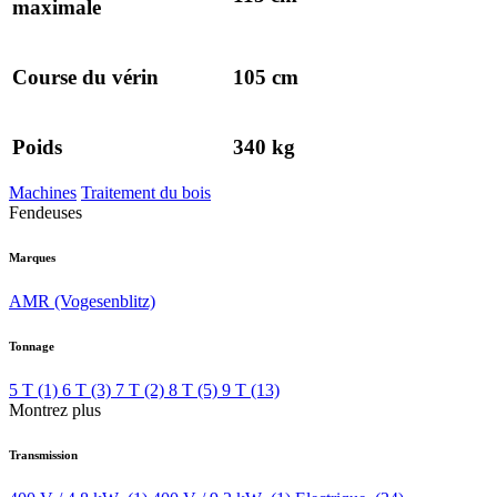
maximale
Course du vérin
105 cm
Poids
340 kg
Machines
Traitement du bois
Fendeuses
Marques
AMR (Vogesenblitz)
Tonnage
5 T
(1)
6 T
(3)
7 T
(2)
8 T
(5)
9 T
(13)
Montrez plus
Transmission