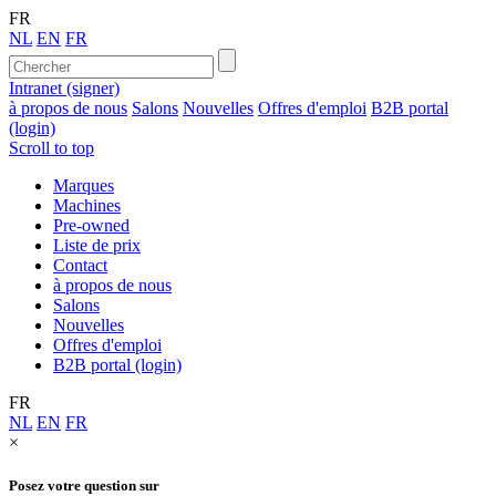
FR
NL
EN
FR
Intranet (signer)
à propos de nous
Salons
Nouvelles
Offres d'emploi
B2B portal
(login)
Scroll to top
Marques
Machines
Pre-owned
Liste de prix
Contact
à propos de nous
Salons
Nouvelles
Offres d'emploi
B2B portal (login)
FR
NL
EN
FR
×
Posez votre question sur