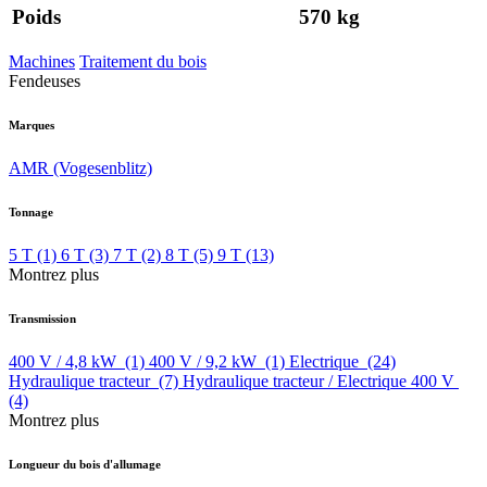
Poids
570 kg
Machines
Traitement du bois
Fendeuses
Marques
AMR (Vogesenblitz)
Tonnage
5 T
(1)
6 T
(3)
7 T
(2)
8 T
(5)
9 T
(13)
Montrez plus
Transmission
400 V / 4,8 kW
(1)
400 V / 9,2 kW
(1)
Electrique
(24)
Hydraulique tracteur
(7)
Hydraulique tracteur / Electrique 400 V
(4)
Montrez plus
Longueur du bois d'allumage