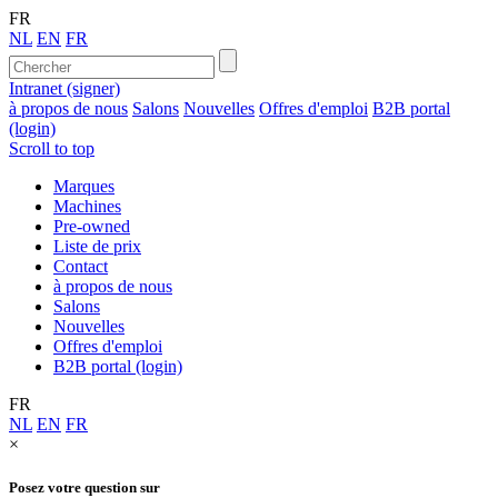
FR
NL
EN
FR
Intranet (signer)
à propos de nous
Salons
Nouvelles
Offres d'emploi
B2B portal
(login)
Scroll to top
Marques
Machines
Pre-owned
Liste de prix
Contact
à propos de nous
Salons
Nouvelles
Offres d'emploi
B2B portal (login)
FR
NL
EN
FR
×
Posez votre question sur