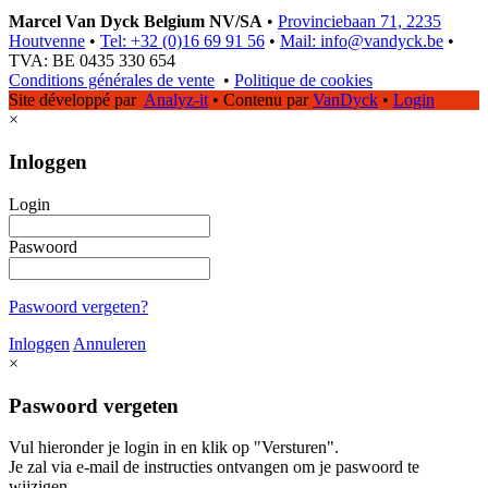
Marcel Van Dyck Belgium NV/SA
•
Provinciebaan 71, 2235
Houtvenne
•
Tel: +32 (0)16 69 91 56
•
Mail: info@vandyck.be
•
TVA: BE 0435 330 654
Conditions générales de vente
•
Politique de cookies
Site développé par
Analyz-it
•
Contenu par
VanDyck
•
Login
×
Inloggen
Login
Paswoord
Paswoord vergeten?
Inloggen
Annuleren
×
Paswoord vergeten
Vul hieronder je login in en klik op "Versturen".
Je zal via e-mail de instructies ontvangen om je paswoord te
wijzigen.