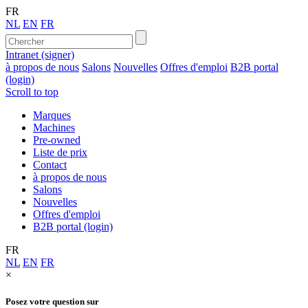
FR
NL
EN
FR
Intranet (signer)
à propos de nous
Salons
Nouvelles
Offres d'emploi
B2B portal
(login)
Scroll to top
Marques
Machines
Pre-owned
Liste de prix
Contact
à propos de nous
Salons
Nouvelles
Offres d'emploi
B2B portal (login)
FR
NL
EN
FR
×
Posez votre question sur