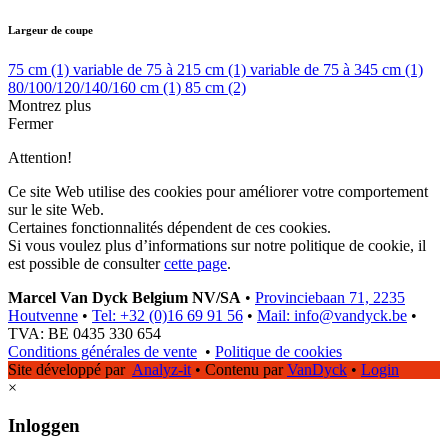
Largeur de coupe
75 cm
(1)
variable de 75 à 215 cm
(1)
variable de 75 à 345 cm
(1)
80/100/120/140/160 cm
(1)
85 cm
(2)
Montrez plus
Fermer
Attention!
Ce site Web utilise des cookies pour améliorer votre comportement
sur le site Web.
Certaines fonctionnalités dépendent de ces cookies.
Si vous voulez plus d’informations sur notre politique de cookie, il
est possible de consulter
cette page
.
Marcel Van Dyck Belgium NV/SA
•
Provinciebaan 71, 2235
Houtvenne
•
Tel: +32 (0)16 69 91 56
•
Mail: info@vandyck.be
•
TVA: BE 0435 330 654
Conditions générales de vente
•
Politique de cookies
Site développé par
Analyz-it
•
Contenu par
VanDyck
•
Login
×
Inloggen