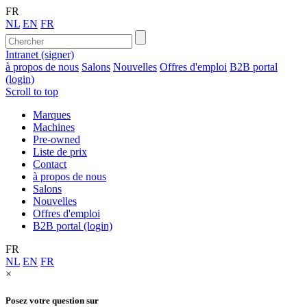
FR
NL
EN
FR
Intranet (signer)
à propos de nous
Salons
Nouvelles
Offres d'emploi
B2B portal
(login)
Scroll to top
Marques
Machines
Pre-owned
Liste de prix
Contact
à propos de nous
Salons
Nouvelles
Offres d'emploi
B2B portal (login)
FR
NL
EN
FR
×
Posez votre question sur