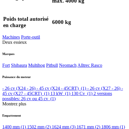
max. 4000 kg
Poids total autorisé
6000 kg
en charge
Machines
Porte-outil
Deux essieux
Marques
Fort
Shibaura
Multihog
Pitbull
Neomach
Alltrec
Rasco
Puissance du moteur
- 26 cv (X24 - 26) - 45 cv (X24 - 45CRT)
(1)
- 26 cv (X27 - 26) -
45 cv (X27 - 45CRT)
(1)
13 kW
(1)
130 Cv
(1)
2 versions
possibles: 26 cv ou 45 cv
(1)
Montrez plus
Empattement
1400 mm
(1)
1502 mm
(2)
1624 mm
(3)
1671 mm
(2)
1806 mm
(1)