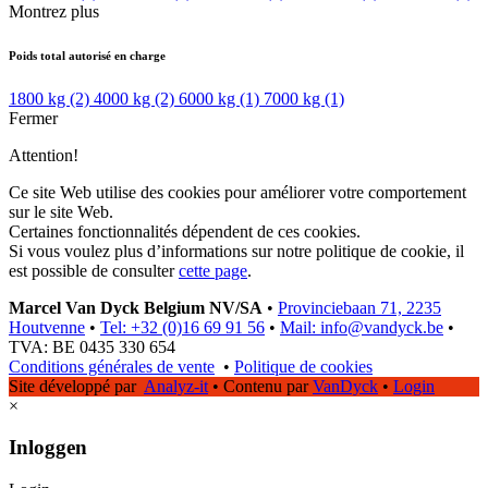
Montrez plus
Poids total autorisé en charge
1800 kg
(2)
4000 kg
(2)
6000 kg
(1)
7000 kg
(1)
Fermer
Attention!
Ce site Web utilise des cookies pour améliorer votre comportement
sur le site Web.
Certaines fonctionnalités dépendent de ces cookies.
Si vous voulez plus d’informations sur notre politique de cookie, il
est possible de consulter
cette page
.
Marcel Van Dyck Belgium NV/SA
•
Provinciebaan 71, 2235
Houtvenne
•
Tel: +32 (0)16 69 91 56
•
Mail: info@vandyck.be
•
TVA: BE 0435 330 654
Conditions générales de vente
•
Politique de cookies
Site développé par
Analyz-it
•
Contenu par
VanDyck
•
Login
×
Inloggen