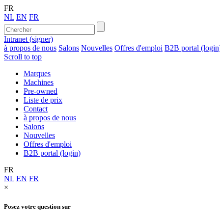
FR
NL
EN
FR
Intranet (signer)
à propos de nous
Salons
Nouvelles
Offres d'emploi
B2B portal (login
Scroll to top
Marques
Machines
Pre-owned
Liste de prix
Contact
à propos de nous
Salons
Nouvelles
Offres d'emploi
B2B portal (login)
FR
NL
EN
FR
×
Posez votre question sur