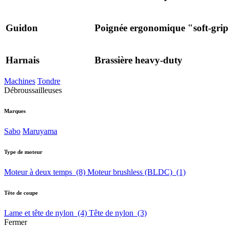
Guidon
Poignée ergonomique "soft-gri
Harnais
Brassière heavy-duty
Machines
Tondre
Débroussailleuses
Marques
Sabo
Maruyama
Type de moteur
Moteur à deux temps
(8)
Moteur brushless (BLDC)
(1)
Tête de coupe
Lame et tête de nylon
(4)
Tête de nylon
(3)
Fermer