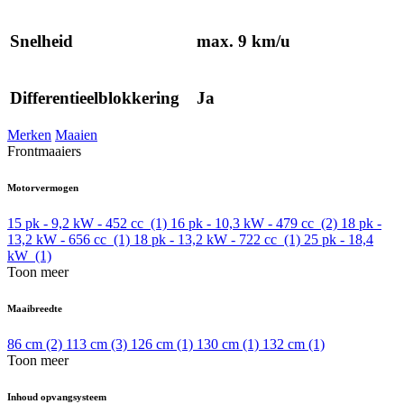
Snelheid
max. 9 km/u
Differentieelblokkering
Ja
Merken
Maaien
Frontmaaiers
Motorvermogen
15 pk - 9,2 kW - 452 cc
(1)
16 pk - 10,3 kW - 479 cc
(2)
18 pk -
13,2 kW - 656 cc
(1)
18 pk - 13,2 kW - 722 cc
(1)
25 pk - 18,4
kW
(1)
Toon meer
Maaibreedte
86 cm
(2)
113 cm
(3)
126 cm
(1)
130 cm
(1)
132 cm
(1)
Toon meer
Inhoud opvangsysteem