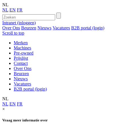
NL
NL
EN
FR
Intranet (inloggen)
Over Ons
Beurzen
Nieuws
Vacatures
B2B portal (login)
Scroll to top
Merken
Machines
Pre-owned
Prijslijst
Contact
Over Ons
Beurzen
Nieuws
Vacatures
B2B portal (login)
NL
NL
EN
FR
×
Vraag meer informatie over