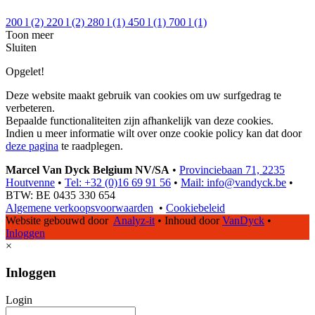
200 l
(2)
220 l
(2)
280 l
(1)
450 l
(1)
700 l
(1)
Toon meer
Sluiten
Opgelet!
Deze website maakt gebruik van cookies om uw surfgedrag te
verbeteren.
Bepaalde functionaliteiten zijn afhankelijk van deze cookies.
Indien u meer informatie wilt over onze cookie policy kan dat door
deze pagina
te raadplegen.
Marcel Van Dyck Belgium NV/SA
•
Provinciebaan 71, 2235
Houtvenne
•
Tel: +32 (0)16 69 91 56
•
Mail: info@vandyck.be
•
BTW: BE 0435 330 654
Algemene verkoopsvoorwaarden
•
Cookiebeleid
Website gebouwd door
Analyz-it
•
Inhoud door
VanDyck
•
Inloggen
×
Inloggen
Login