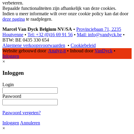
verbeteren.
Bepaalde functionaliteiten zijn afhankelijk van deze cookies.
Indien u meer informatie wilt over onze cookie policy kan dat door
deze pagina
te raadplegen.
Marcel Van Dyck Belgium NV/SA
•
Provinciebaan 71, 2235
Houtvenne
•
Tel: +32 (0)16 69 91 56
•
Mail: info@vandyck.be
•
BTW: BE 0435 330 654
Algemene verkoopsvoorwaarden
•
Cookiebeleid
Website gebouwd door
Analyz-it
•
Inhoud door
VanDyck
•
Inloggen
×
Inloggen
Login
Paswoord
Paswoord vergeten?
Inloggen
Annuleren
×