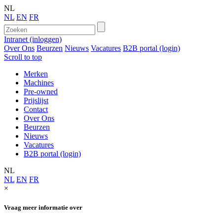
NL
NL
EN
FR
Intranet (inloggen)
Over Ons
Beurzen
Nieuws
Vacatures
B2B portal (login)
Scroll to top
Merken
Machines
Pre-owned
Prijslijst
Contact
Over Ons
Beurzen
Nieuws
Vacatures
B2B portal (login)
NL
NL
EN
FR
×
Vraag meer informatie over