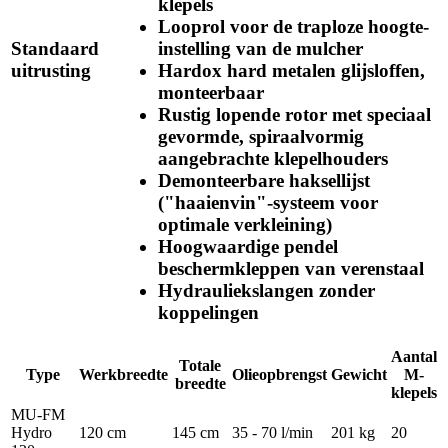
klepels
Looprol voor de traploze hoogte-
Standaard
instelling van de mulcher
uitrusting
Hardox hard metalen glijsloffen,
monteerbaar
Rustig lopende rotor met speciaal
gevormde, spiraalvormig
aangebrachte klepelhouders
Demonteerbare haksellijst
("haaienvin"-systeem voor
optimale verkleining)
Hoogwaardige pendel
beschermkleppen van verenstaal
Hydrauliekslangen zonder
koppelingen
Aantal
Totale
Type
Werkbreedte
Olieopbrengst
Gewicht
M-
breedte
klepels
MU-FM
Hydro
120 cm
145 cm
35 - 70 l/min
201 kg
20