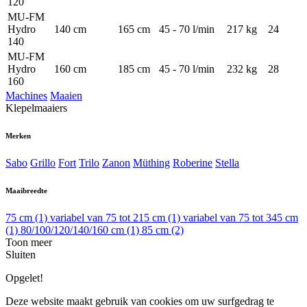
120
MU-FM
Hydro
140 cm
165 cm
45 - 70 l/min
217 kg
24
140
MU-FM
Hydro
160 cm
185 cm
45 - 70 l/min
232 kg
28
160
Machines
Maaien
Klepelmaaiers
Merken
Sabo
Grillo
Fort
Trilo
Zanon
Müthing
Roberine
Stella
Maaibreedte
75 cm
(1)
variabel van 75 tot 215 cm
(1)
variabel van 75 tot 345 cm
(1)
80/100/120/140/160 cm
(1)
85 cm
(2)
Toon meer
Sluiten
Opgelet!
Deze website maakt gebruik van cookies om uw surfgedrag te