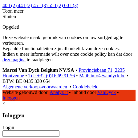
40 l
(2)
44 l
(2)
45 l
(3)
55 l
(2)
60 l
(3)
Toon meer
Sluiten
Opgelet!
Deze website maakt gebruik van cookies om uw surfgedrag te
verbeteren.
Bepaalde functionaliteiten zijn afhankelijk van deze cookies.
Indien u meer informatie wilt over onze cookie policy kan dat door
deze pagina
te raadplegen.
Marcel Van Dyck Belgium NV/SA
•
Provinciebaan 71, 2235
Houtvenne
•
Tel: +32 (0)16 69 91 56
•
Mail: info@vandyck.be
•
BTW: BE 0435 330 654
Algemene verkoopsvoorwaarden
•
Cookiebeleid
Website gebouwd door
Analyz-it
•
Inhoud door
VanDyck
•
Inloggen
×
Inloggen
Login