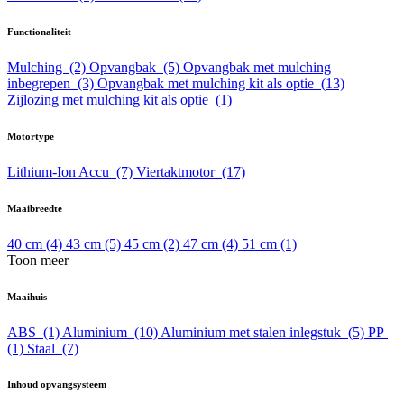
Functionaliteit
Mulching
(2)
Opvangbak
(5)
Opvangbak met mulching
inbegrepen
(3)
Opvangbak met mulching kit als optie
(13)
Zijlozing met mulching kit als optie
(1)
Motortype
Lithium-Ion Accu
(7)
Viertaktmotor
(17)
Maaibreedte
40 cm
(4)
43 cm
(5)
45 cm
(2)
47 cm
(4)
51 cm
(1)
Toon meer
Maaihuis
ABS
(1)
Aluminium
(10)
Aluminium met stalen inlegstuk
(5)
PP
(1)
Staal
(7)
Inhoud opvangsysteem