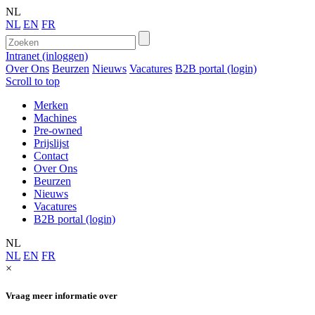
NL
NL
EN
FR
Intranet (inloggen)
Over Ons
Beurzen
Nieuws
Vacatures
B2B portal (login)
Scroll to top
Merken
Machines
Pre-owned
Prijslijst
Contact
Over Ons
Beurzen
Nieuws
Vacatures
B2B portal (login)
NL
NL
EN
FR
×
Vraag meer informatie over