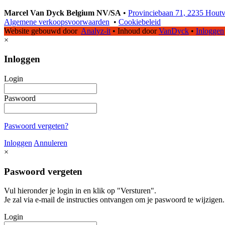
Marcel Van Dyck Belgium NV/SA
•
Provinciebaan 71, 2235 Hout
Algemene verkoopsvoorwaarden
•
Cookiebeleid
Website gebouwd door
Analyz-it
•
Inhoud door
VanDyck
•
Inloggen
×
Inloggen
Login
Paswoord
Paswoord vergeten?
Inloggen
Annuleren
×
Paswoord vergeten
Vul hieronder je login in en klik op "Versturen".
Je zal via e-mail de instructies ontvangen om je paswoord te wijzigen.
Login