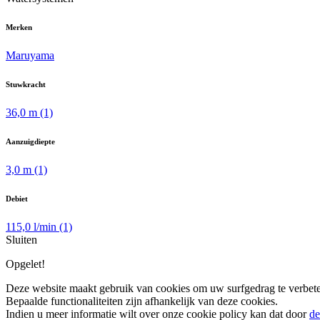
Merken
Maruyama
Stuwkracht
36,0 m
(1)
Aanzuigdiepte
3,0 m
(1)
Debiet
115,0 l/min
(1)
Sluiten
Opgelet!
Deze website maakt gebruik van cookies om uw surfgedrag te verbete
Bepaalde functionaliteiten zijn afhankelijk van deze cookies.
Indien u meer informatie wilt over onze cookie policy kan dat door
de