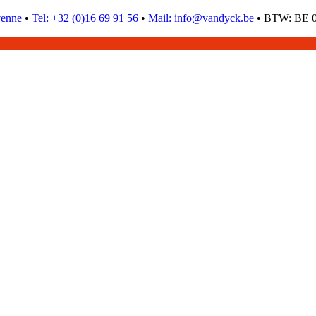
venne
•
Tel: +32 (0)16 69 91 56
•
Mail: info@vandyck.be
•
BTW: BE 0