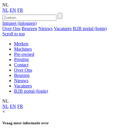
NL
NL
EN
FR
Intranet (inloggen)
Over Ons
Beurzen
Nieuws
Vacatures
B2B portal (login)
Scroll to top
Merken
Machines
Pre-owned
Prijslijst
Contact
Over Ons
Beurzen
Nieuws
Vacatures
B2B portal (login)
NL
NL
EN
FR
×
Vraag meer informatie over