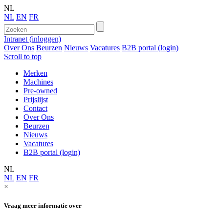
NL
NL
EN
FR
Intranet (inloggen)
Over Ons
Beurzen
Nieuws
Vacatures
B2B portal (login)
Scroll to top
Merken
Machines
Pre-owned
Prijslijst
Contact
Over Ons
Beurzen
Nieuws
Vacatures
B2B portal (login)
NL
NL
EN
FR
×
Vraag meer informatie over