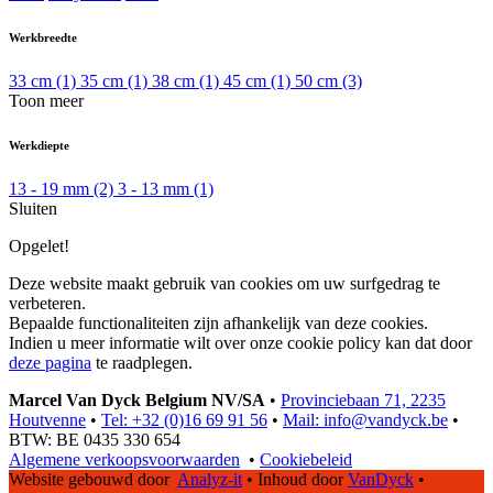
Werkbreedte
33 cm
(1)
35 cm
(1)
38 cm
(1)
45 cm
(1)
50 cm
(3)
Toon meer
Werkdiepte
13 - 19 mm
(2)
3 - 13 mm
(1)
Sluiten
Opgelet!
Deze website maakt gebruik van cookies om uw surfgedrag te
verbeteren.
Bepaalde functionaliteiten zijn afhankelijk van deze cookies.
Indien u meer informatie wilt over onze cookie policy kan dat door
deze pagina
te raadplegen.
Marcel Van Dyck Belgium NV/SA
•
Provinciebaan 71, 2235
Houtvenne
•
Tel: +32 (0)16 69 91 56
•
Mail: info@vandyck.be
•
BTW: BE 0435 330 654
Algemene verkoopsvoorwaarden
•
Cookiebeleid
Website gebouwd door
Analyz-it
•
Inhoud door
VanDyck
•