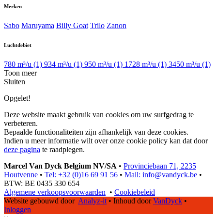
Merken
Sabo
Maruyama
Billy Goat
Trilo
Zanon
Luchtdebiet
780 m³/u
(1)
934 m³/u
(1)
950 m³/u
(1)
1728 m³/u
(1)
3450 m³/u
(1)
Toon meer
Sluiten
Opgelet!
Deze website maakt gebruik van cookies om uw surfgedrag te
verbeteren.
Bepaalde functionaliteiten zijn afhankelijk van deze cookies.
Indien u meer informatie wilt over onze cookie policy kan dat door
deze pagina
te raadplegen.
Marcel Van Dyck Belgium NV/SA
•
Provinciebaan 71, 2235
Houtvenne
•
Tel: +32 (0)16 69 91 56
•
Mail: info@vandyck.be
•
BTW: BE 0435 330 654
Algemene verkoopsvoorwaarden
•
Cookiebeleid
Website gebouwd door
Analyz-it
•
Inhoud door
VanDyck
•
Inloggen