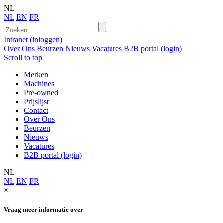
NL
NL
EN
FR
Intranet (inloggen)
Over Ons
Beurzen
Nieuws
Vacatures
B2B portal (login)
Scroll to top
Merken
Machines
Pre-owned
Prijslijst
Contact
Over Ons
Beurzen
Nieuws
Vacatures
B2B portal (login)
NL
NL
EN
FR
×
Vraag meer informatie over