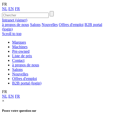
FR
NL
EN
FR
Intranet (signer)
à propos de nous
Salons
Nouvelles
Offres d'emploi
B2B portal
(login)
Scroll to top
Marques
Machines
Pre-owned
Liste de prix
Contact
à propos de nous
Salons
Nouvelles
Offres d'emploi
B2B portal (login)
FR
NL
EN
FR
×
Posez votre question sur