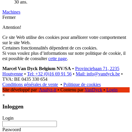
30 ans.
Machines
Fermer
Attention!
Ce site Web utilise des cookies pour améliorer votre comportement
sur le site Web.
Certaines fonctionnalités dépendent de ces cookies.
Si vous voulez plus d’informations sur notre politique de cookie, il
est possible de consulter
cette page
.
Marcel Van Dyck Belgium NV/SA
•
Provinciebaan 71, 2235
Houtvenne
•
Tel: +32 (0)16 69 91 56
•
Mail: info@vandyck.be
•
TVA: BE 0435 330 654
Conditions générales de vente
•
Politique de cookies
Site développé par
Analyz-it
•
Contenu par
VanDyck
•
Login
×
Inloggen
Login
Paswoord